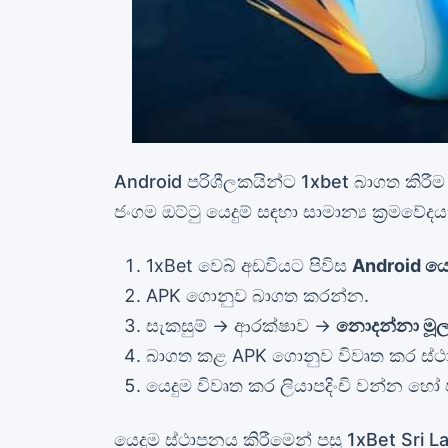
Android පරිශීලකයින්ට 1xbet බාගත කිරී
ජංගම ඔට්ටු යෙදුම් සඳහා සාමාන්‍ය ක්‍රමවේදය
1xBet වෙබ් අඩවියට පිවිස
Android යෙ
APK ගොනුව බාගත කරන්න.
සැකසුම් → ආරක්ෂාව →
නොදන්නා මූලාශ
බාගත කළ APK ගොනුව විවෘත කර ස්
යෙදුම විවෘත කර ලියාපදිංචි වන්න හෝ
යෙදුම ස්ථාපනය කිරීමෙන් පසු 1xBet Sri La