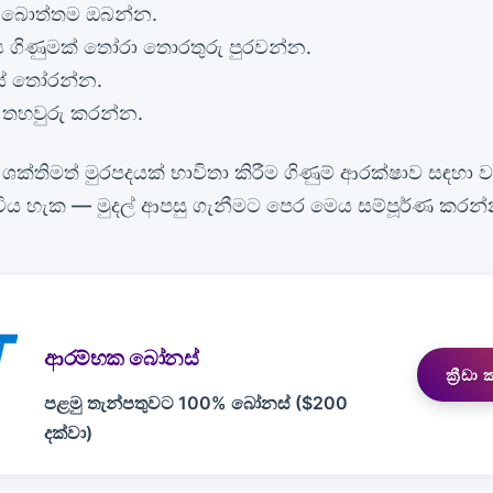
බොත්තම ඔබන්න.
ය ගිණුමක් තෝරා තොරතුරු පුරවන්න.
නස් තෝරන්න.
ය තහවුරු කරන්න.
 ශක්තිමත් මුරපදයක් භාවිතා කිරීම ගිණුම් ආරක්ෂාව සඳහා 
ය විය හැක — මුදල් ආපසු ගැනීමට පෙර මෙය සම්පූර්ණ කරන්
ආරම්භක බෝනස්
ක්‍රී
පළමු තැන්පතුවට 100% බෝනස් ($200
දක්වා)