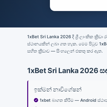
1xBet Sri Lanka 2026 දී ශ්‍රී ලාංකික ක්‍රීඩා
ස්ථානයකින් ලබා ගත හැක. මෙම පිටුව 1xBet
සහිත ක්‍රීඩාව — සිංහලෙන් එකතු කර ඇත.
1xBet Sri Lanka 2026 ස
ඉක්මන් නාවිගේෂන්
1xbet බාගත කිරීම — Android ස්ථ