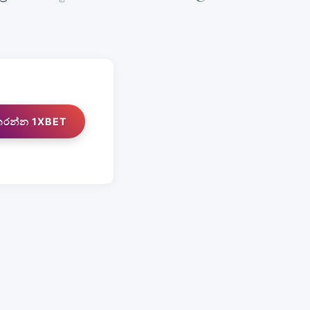
ඩා කරන්න 1XBET