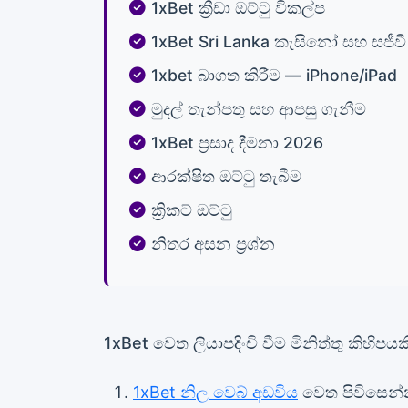
1xBet ක්‍රීඩා ඔට්ටු විකල්ප
1xBet Sri Lanka කැසිනෝ සහ සජීවී ක්
1xbet බාගත කිරීම — iPhone/iPad
මුදල් තැන්පතු සහ ආපසු ගැනීම
1xBet ප්‍රසාද දීමනා 2026
ආරක්ෂිත ඔට්ටු තැබීම
ක්‍රිකට් ඔට්ටු
නිතර අසන ප්‍රශ්න
1xBet වෙත ලියාපදිංචි වීම මිනිත්තු කිහ
1xBet නිල වෙබ් අඩවිය
වෙත පිවිසෙන්