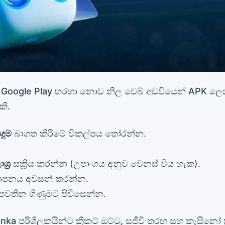
ම Google Play හරහා නොව නිල වෙබ් අඩවියෙන් APK ලෙස 
කි.
දුම
බාගත කිරීමේ විකල්පය තෝරන්න.
්‍ර
සක්‍රිය කරන්න (උපාංගය අනුව වෙනස් විය හැක).
ථාපනය අවසන් කරන්න.
 පවතින ගිණුමට පිවිසෙන්න.
nka පරිශීලකයින්ට ක්‍රිකට් ඔට්ටු, සජීවී තරඟ සහ කැසිනෝ