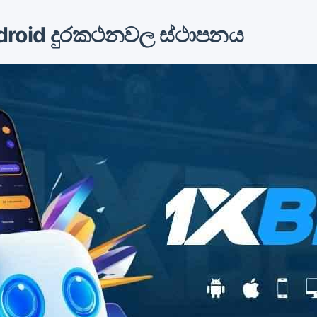
ndroid දුරකථනවල ස්ථාපනය