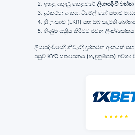
ඉහළ දකුණු කෙළවරේ
ලියාපදිංචි වන්න
දුරකථන අංකය, ඊමේල් හෝ සමාජ මාධ්‍
ශ්‍රී ලංකාව (LKR) සහ ඔබ කැමති බෝ
ගිණුම සක්‍රිය කිරීමට එවන ලිංක්/කේත
ලියාපදිංචියේදී නිවැරදි දුරකථන අංකයක් සහ
පසුව KYC සත්‍යාපනය (හැඳුනුම්පත) අවශ්‍
★★★★★