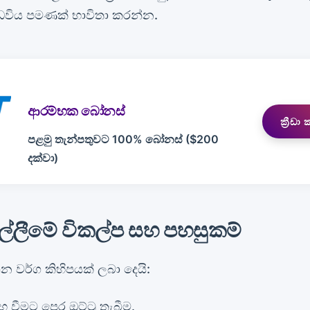
ඩවිය පමණක් භාවිතා කරන්න.
ආරම්භක බෝනස්
ක්‍රී
පළමු තැන්පතුවට 100% බෝනස් ($200
දක්වා)
 ඇල්ලීමේ විකල්ප සහ පහසුකම්
රධාන වර්ග කිහිපයක් ලබා දෙයි:
වීමට පෙර ඔට්ටු තැබීම.