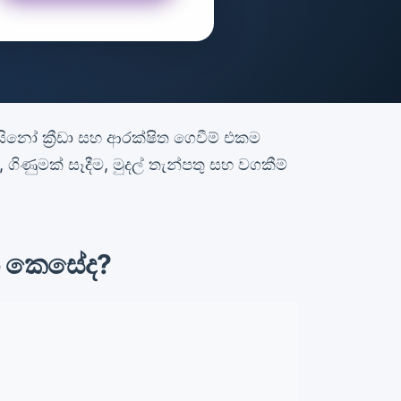
 කැසිනෝ ක්‍රීඩා සහ ආරක්ෂිත ගෙවීම් එකම
ිණුමක් සෑදීම, මුදල් තැන්පතු සහ වගකීම්
නේ කෙසේද?